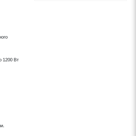
ного
ю 1200 Вт
и.