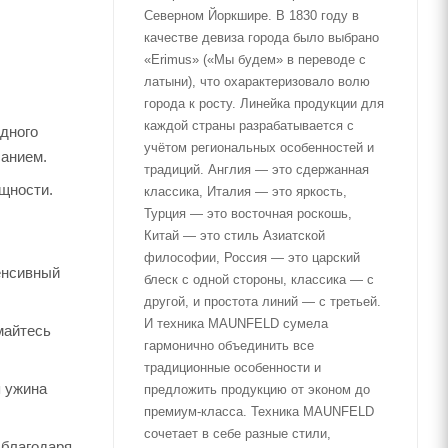
Северном Йоркшире. В 1830 году в
качестве девиза города было выбрано
«Erimus» («Мы будем» в переводе с
латыни), что охарактеризовало волю
города к росту. Линейка продукции для
каждой страны разрабатывается с
дного
учётом региональных особенностей и
санием.
традиций. Англия — это сдержанная
ощности.
классика, Италия — это яркость,
Турция — это восточная роскошь,
Китай — это стиль Азиатской
философии, Россия — это царский
енсивный
блеск с одной стороны, классика — с
другой, и простота линий — с третьей.
И техника MAUNFELD сумела
майтесь
гармонично объединить все
традиционные особенности и
я ужина
предложить продукцию от эконом до
премиум-класса. Техника MAUNFELD
сочетает в себе разные стили,
 благодаря