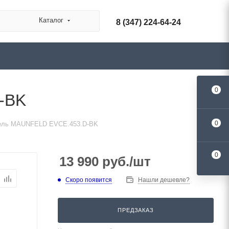
Каталог
8 (347) 224-64-24
0
-BK
0
нель MAUNFELD EVCE.453.D-BK
0
13 990
руб.
/шт
Скоро появится
Нашли дешевле?
ПРЕДЗАКАЗ