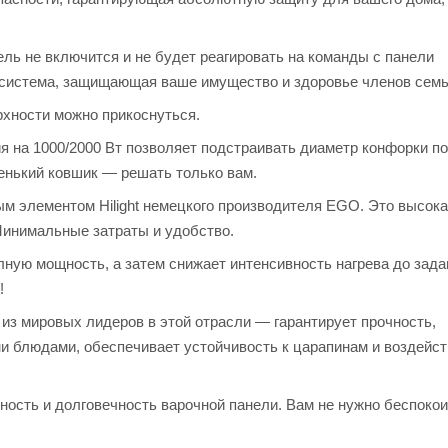
ь не включится и не будет реагировать на команды с панели
я система, защищающая ваше имущество и здоровье членов семь
рхности можно прикоснуться.
 на 1000/2000 Вт позволяет подстраивать диаметр конфорки п
енький ковшик — решать только вам.
 элементом Hilight немецкого производителя EGO. Это высок
Минимальные затраты и удобство.
ную мощность, а затем снижает интенсивность нагрева до зада
!
 из мировых лидеров в этой отрасли — гарантирует прочность,
 блюдами, обеспечивает устойчивость к царапинам и воздейс
ость и долговечность варочной панели. Вам не нужно беспоко