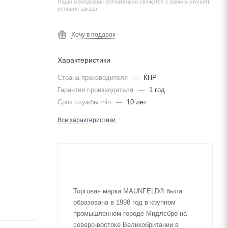
Наши менеджеры обязательно свяжутся с вами и уточнят
условия заказа
Хочу в подарок
Характеристики
Страна производителя
—
КНР
Гарантия производителя
—
1 год
Срок службы min
—
10 лет
Все характеристики
Торговая марка MAUNFELD® была
образована в 1998 год в крупном
промышленном городе Мидлсбро на
северо-востоке Великобритании в