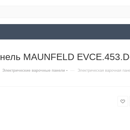
панель MAUNFELD EVCE.453.D
—
Электрические варочные панели
Электрическая варочная па