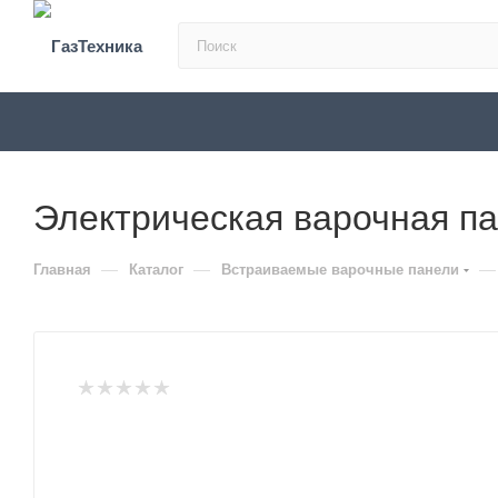
Электрическая варочная 
—
—
—
Главная
Каталог
Встраиваемые варочные панели