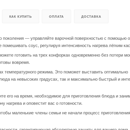
КАК КУПИТЬ
ОПЛАТА
ДОСТАВКА
о поколения — управляйте варочной поверхностью с помощью о
е помешивать соус, регулируя интенсивность нагрева лёгким ка
можете готовить на трех конфорках одновременно без потери м
отовы вовремя.
ах температурного режима. Это поможет выставить оптимально
люда на невысоких градусах, так и максимально быстрый и инт
те его на время, необходимое для приготовления блюда и зани
у нагрева и оповестит вас о готовности.
чтобы маленькие члены семьи не начали процесс приготовлени
асности, гарантирующая абсолютную защиту для вашего дома,