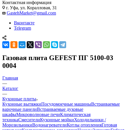
Контактная информация
г. Уфа, ул. Коралловая, 31
GastehMarket@gmail.com
Вконтакте
Telegram
Газовая плита GEFEST ПГ 5100-03
0004
Главная
—
Каталог
—
Кухонные плиты
Кухонные вытяжки
Посудомоечные машины
Встраиваемые
варочные панели
Встраиваемые духовые
шкафы
Микроволновые печи
Климатическая
техника
Смесители
Кухонные мойки
Холодильники /
Морозильники
Водонагреватели
Котлы отопления
Готовая