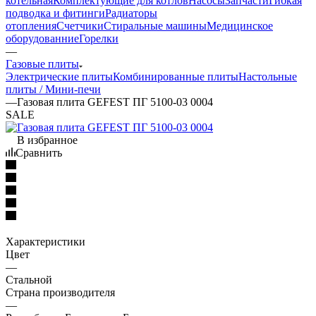
котельная
Комплектующие для котлов
Насосы
Запчасти
Гибкая
подводка и фитинги
Радиаторы
отопления
Счетчики
Стиральные машины
Медицинское
оборудованние
Горелки
—
Газовые плиты
Электрические плиты
Комбинированные плиты
Настольные
плиты / Мини-печи
—
Газовая плита GEFEST ПГ 5100-03 0004
SALE
В избранное
Сравнить
Характеристики
Цвет
—
Стальной
Страна производителя
—