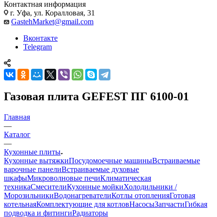
Контактная информация
г. Уфа, ул. Коралловая, 31
GastehMarket@gmail.com
Вконтакте
Telegram
Газовая плита GEFEST ПГ 6100-01
Главная
—
Каталог
—
Кухонные плиты
Кухонные вытяжки
Посудомоечные машины
Встраиваемые
варочные панели
Встраиваемые духовые
шкафы
Микроволновые печи
Климатическая
техника
Смесители
Кухонные мойки
Холодильники /
Морозильники
Водонагреватели
Котлы отопления
Готовая
котельная
Комплектующие для котлов
Насосы
Запчасти
Гибкая
подводка и фитинги
Радиаторы