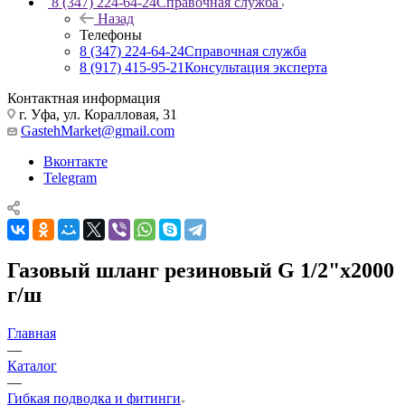
8 (347) 224-64-24
Справочная служба
Назад
Телефоны
8 (347) 224-64-24
Справочная служба
8 (917) 415-95-21
Консультация эксперта
Контактная информация
г. Уфа, ул. Коралловая, 31
GastehMarket@gmail.com
Вконтакте
Telegram
Газовый шланг резиновый G 1/2"x2000
г/ш
Главная
—
Каталог
—
Гибкая подводка и фитинги