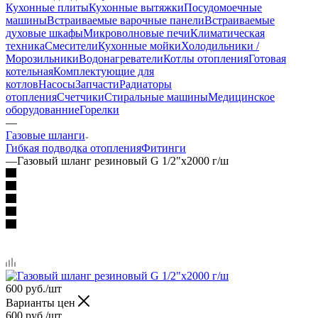
Кухонные плиты
Кухонные вытяжки
Посудомоечные
машины
Встраиваемые варочные панели
Встраиваемые
духовые шкафы
Микроволновые печи
Климатическая
техника
Смесители
Кухонные мойки
Холодильники /
Морозильники
Водонагреватели
Котлы отопления
Готовая
котельная
Комплектующие для
котлов
Насосы
Запчасти
Радиаторы
отопления
Счетчики
Стиральные машины
Медицинское
оборудованние
Горелки
—
Газовые шланги
Гибкая подводка отопления
Фитинги
—
Газовый шланг резиновый G 1/2"x2000 г/ш
600
руб.
/шт
Варианты цен
600
руб.
/шт