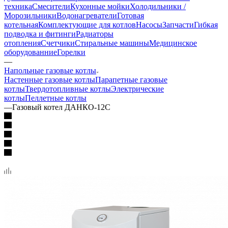
техника
Смесители
Кухонные мойки
Холодильники /
Морозильники
Водонагреватели
Готовая
котельная
Комплектующие для котлов
Насосы
Запчасти
Гибкая
подводка и фитинги
Радиаторы
отопления
Счетчики
Стиральные машины
Медицинское
оборудованние
Горелки
—
Напольные газовые котлы
Настенные газовые котлы
Парапетные газовые
котлы
Твердотопливные котлы
Электрические
котлы
Пеллетные котлы
—
Газовый котел ДАНКО-12С