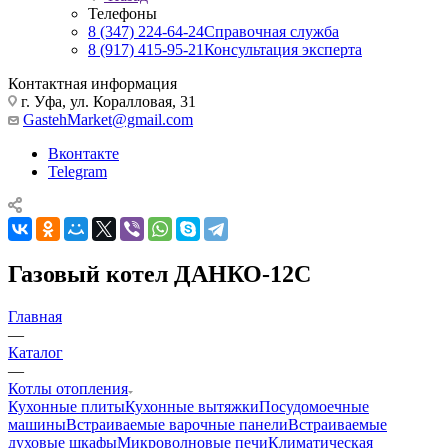
Телефоны
8 (347) 224-64-24
Справочная служба
8 (917) 415-95-21
Консультация эксперта
Контактная информация
г. Уфа, ул. Коралловая, 31
GastehMarket@gmail.com
Вконтакте
Telegram
Газовый котел ДАНКО-12С
Главная
—
Каталог
—
Котлы отопления
Кухонные плиты
Кухонные вытяжки
Посудомоечные
машины
Встраиваемые варочные панели
Встраиваемые
духовые шкафы
Микроволновые печи
Климатическая