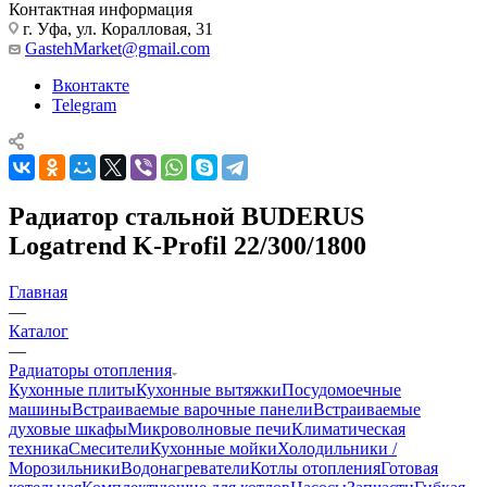
Контактная информация
г. Уфа, ул. Коралловая, 31
GastehMarket@gmail.com
Вконтакте
Telegram
Радиатор стальной BUDERUS
Logatrend K-Profil 22/300/1800
Главная
—
Каталог
—
Радиаторы отопления
Кухонные плиты
Кухонные вытяжки
Посудомоечные
машины
Встраиваемые варочные панели
Встраиваемые
духовые шкафы
Микроволновые печи
Климатическая
техника
Смесители
Кухонные мойки
Холодильники /
Морозильники
Водонагреватели
Котлы отопления
Готовая