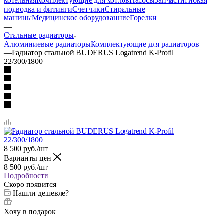
котельная
Комплектующие для котлов
Насосы
Запчасти
Гибкая
подводка и фитинги
Счетчики
Стиральные
машины
Медицинское оборудованние
Горелки
—
Стальные радиаторы
Алюминиевые радиаторы
Комплектующие для радиаторов
—
Радиатор стальной BUDERUS Logatrend K-Profil
22/300/1800
8 500
руб.
/шт
Варианты цен
8 500
руб.
/шт
Подробности
Скоро появится
Нашли дешевле?
Хочу в подарок