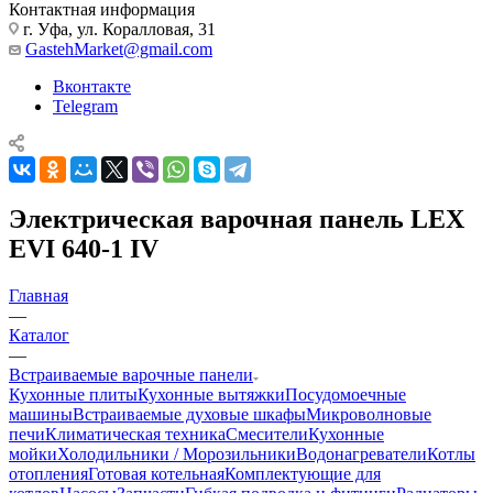
Контактная информация
г. Уфа, ул. Коралловая, 31
GastehMarket@gmail.com
Вконтакте
Telegram
Электрическая варочная панель LEX
EVI 640-1 IV
Главная
—
Каталог
—
Встраиваемые варочные панели
Кухонные плиты
Кухонные вытяжки
Посудомоечные
машины
Встраиваемые духовые шкафы
Микроволновые
печи
Климатическая техника
Смесители
Кухонные
мойки
Холодильники / Морозильники
Водонагреватели
Котлы
отопления
Готовая котельная
Комплектующие для