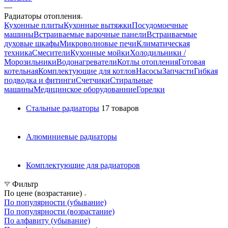
—
Радиаторы отопления
Кухонные плиты
Кухонные вытяжки
Посудомоечные
машины
Встраиваемые варочные панели
Встраиваемые
духовые шкафы
Микроволновые печи
Климатическая
техника
Смесители
Кухонные мойки
Холодильники /
Морозильники
Водонагреватели
Котлы отопления
Готовая
котельная
Комплектующие для котлов
Насосы
Запчасти
Гибкая
подводка и фитинги
Счетчики
Стиральные
машины
Медицинское оборудованние
Горелки
Стальные радиаторы
17 товаров
Алюминиевые радиаторы
Комплектующие для радиаторов
Фильтр
По цене (возрастание)
По популярности (убывание)
По популярности (возрастание)
По алфавиту (убывание)