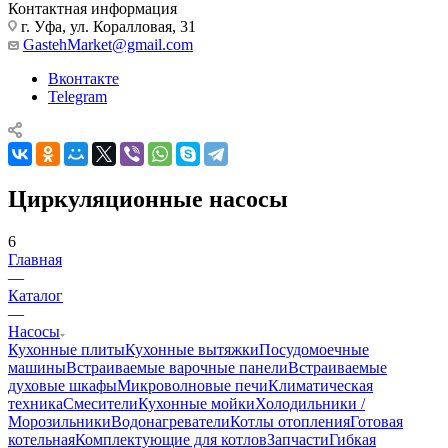
Контактная информация
г. Уфа, ул. Коралловая, 31
GastehMarket@gmail.com
Вконтакте
Telegram
Циркуляционные насосы
6
Главная
—
Каталог
—
Насосы
Кухонные плиты
Кухонные вытяжки
Посудомоечные
машины
Встраиваемые варочные панели
Встраиваемые
духовые шкафы
Микроволновые печи
Климатическая
техника
Смесители
Кухонные мойки
Холодильники /
Морозильники
Водонагреватели
Котлы отопления
Готовая
котельная
Комплектующие для котлов
Запчасти
Гибкая