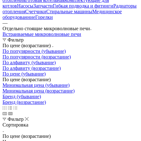
отопления
Готовая котельная
Комплектующие для
котлов
Насосы
Запчасти
Гибкая подводка и фитинги
Радиаторы
отопления
Счетчики
Стиральные машины
Медицинское
оборудованние
Горелки
—
Отдельно стоящие микроволновые печи
Встраиваемые микроволновые печи
Фильтр
По цене (возрастание)
По популярности (убывание)
По популярности (возрастание)
По алфавиту (убывание)
По алфавиту (возрастание)
По цене (убывание)
По цене (возрастание)
Минимальная цена (убывание)
Минимальная цена (возрастание)
Бренд (убывание)
Бренд (возрастание)
Фильтр
Сортировка
По цене (возрастание)