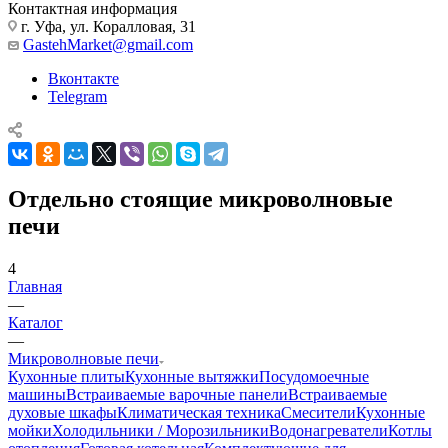
Контактная информация
г. Уфа, ул. Коралловая, 31
GastehMarket@gmail.com
Вконтакте
Telegram
Отдельно стоящие микроволновые
печи
4
Главная
—
Каталог
—
Микроволновые печи
Кухонные плиты
Кухонные вытяжки
Посудомоечные
машины
Встраиваемые варочные панели
Встраиваемые
духовые шкафы
Климатическая техника
Смесители
Кухонные
мойки
Холодильники / Морозильники
Водонагреватели
Котлы