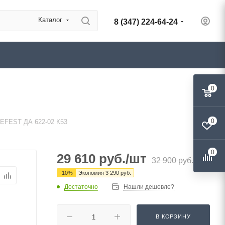
Каталог
8 (347) 224-64-24
0
0
GEFEST ДА 622-02 К53
0
29 610
руб.
/шт
32 900
руб.
-
10
%
Экономия
3 290
руб.
Достаточно
Нашли дешевле?
В КОРЗИНУ