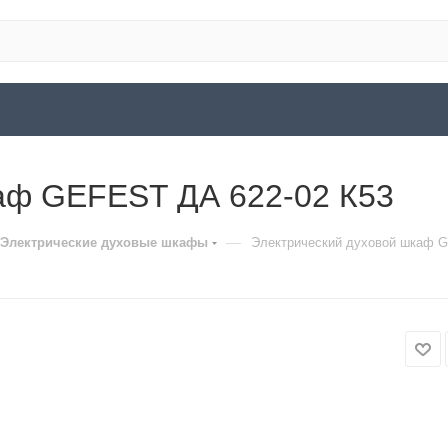
аф GEFEST ДА 622-02 К53
—
Электрические духовые шкафы
Электрический духовой шкаф 