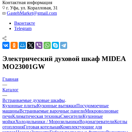
Контактная информация
г. Уфа, ул. Коралловая, 31
GastehMarket@gmail.com
Вконтакте
Telegram
Электрический духовой шкаф MIDEA
MO23001GW
Главная
—
Каталог
—
Встраиваемые духовые шкафы
Кухонные плиты
Кухонные вытяжки
Посудомоечные
машины
Встраиваемые варочные панели
Микроволновые
печи
Климатическая техника
Смесители
Кухонные
мойки
Холодильники / Морозильники
Водонагреватели
Котлы
отопления
Готовая котельная
Комплектующие для