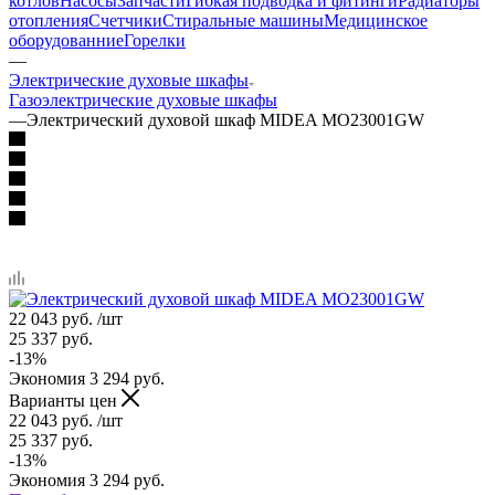
котлов
Насосы
Запчасти
Гибкая подводка и фитинги
Радиаторы
отопления
Счетчики
Стиральные машины
Медицинское
оборудованние
Горелки
—
Электрические духовые шкафы
Газоэлектрические духовые шкафы
—
Электрический духовой шкаф MIDEA MO23001GW
22 043
руб.
/шт
25 337
руб.
-
13
%
Экономия
3 294
руб.
Варианты цен
22 043
руб.
/шт
25 337
руб.
-
13
%
Экономия
3 294
руб.