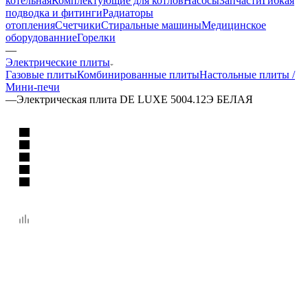
котельная
Комплектующие для котлов
Насосы
Запчасти
Гибкая
подводка и фитинги
Радиаторы
отопления
Счетчики
Стиральные машины
Медицинское
оборудованние
Горелки
—
Электрические плиты
Газовые плиты
Комбинированные плиты
Настольные плиты /
Мини-печи
—
Электрическая плита DE LUXE 5004.12Э БЕЛАЯ