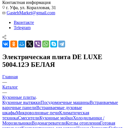
Контактная информация
г. Уфа, ул. Коралловая, 31
GastehMarket@gmail.com
Вконтакте
Telegram
Электрическая плита DE LUXE
5004.12Э БЕЛАЯ
Главная
—
Каталог
—
Кухонные плиты
Кухонные вытяжки
Посудомоечные машины
Встраиваемые
варочные панели
Встраиваемые духовые
шкафы
Микроволновые печи
Климатическая
техника
Смесители
Кухонные мойки
Холодильники /
Морозильники
Водонагреватели
Котлы отопления
Готовая