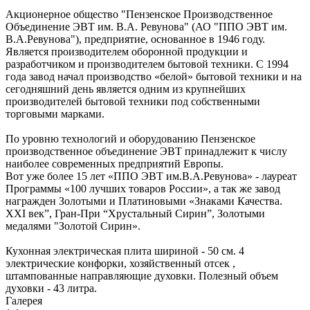
Акционерное общество "Пензенское Производственное
Объединение ЭВТ им. В.А. Ревунова" (АО "ППО ЭВТ им.
В.А.Ревунова"), предприятие, основанное в 1946 году.
Является производителем оборонной продукции и
разработчиком и производителем бытовой техники. С 1994
года завод начал производство «белой» бытовой техники и на
сегодняшний день является одним из крупнейших
производителей бытовой техники под собственными
торговыми марками.
По уровню технологий и оборудованию Пензенское
производственное объединение ЭВТ принадлежит к числу
наиболее современных предприятий Европы.
Вот уже более 15 лет «ППО ЭВТ им.В.А.Ревунова» - лауреат
Программы «100 лучших товаров России», а так же завод
награжден Золотыми и Платиновыми «Знаками Качества.
XХI век”, Гран-При “Хрустальный Сирин”, Золотыми
медалями "Золотой Сирин».
Кухонная электрическая плита шириной - 50 см. 4
электрические конфорки, хозяйственный отсек ,
штампованные направляющие духовки. Полезный объем
духовки - 43 литра.
Галерея