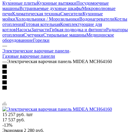
Кухонные плиты
Кухонные вытяжки
Посудомоечные
машины
Встраиваемые духовые шкафы
Микроволновые
печи
Климатическая техника
Смесители
Кухонные
мойки
Холодильники / Морозильники
Водонагреватели
Котлы
отопления
Готовая котельная
Комплектующие для
котлов
Насосы
Запчасти
Гибкая подводка и фитинги
Радиаторы
отопления
Счетчики
Стиральные машины
Медицинское
оборудованние
Горелки
—
Электрические варочные панели
Газовые варочные панели
—
Электрическая варочная панель MIDEA MCH64160
15 257
руб.
/шт
17 537
руб.
-
13
%
Экономия
2 280
руб.