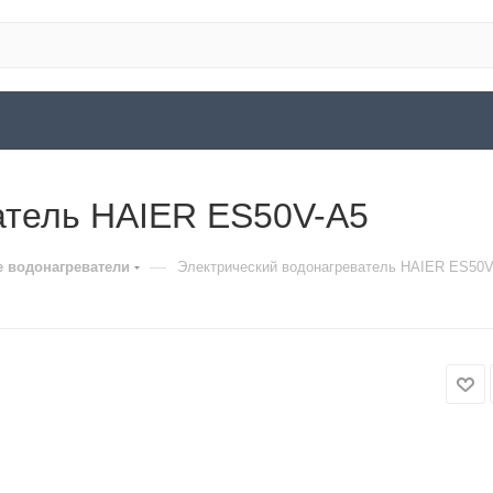
атель HAIER ES50V-A5
—
е водонагреватели
Электрический водонагреватель HAIER ES50V