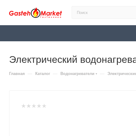
Электрический водонагрев
—
—
—
Главная
Каталог
Водонагреватели
Электрически