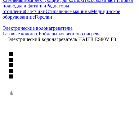
котельная
Комплектующие для котлов
Насосы
Запчасти
Гибкая
подводка и фитинги
Радиаторы
отопления
Счетчики
Стиральные машины
Медицинское
оборудованние
Горелки
—
Электрические водонагреватели
Газовые колонки
Бойлеры косвенного нагрева
—
Электрический водонагреватель HAIER ES80V-F3