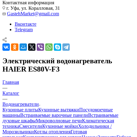
Контактная информация
г. Уфа, ул. Коралловая, 31
GastehMarket@gmail.com
Вконтакте
Telegram
Электрический водонагреватель
HAIER ES80V-F3
Главная
—
Каталог
—
Водонагреватели
Кухонные плиты
Кухонные вытяжки
Посудомоечные
машины
Встраиваемые варочные панели
Встраиваемые
духовые шкафы
Микроволновые печи
Климатическая
техника
Смесители
Кухонные мойки
Холодильники /
Морозильники
Котлы отопления
Готовая