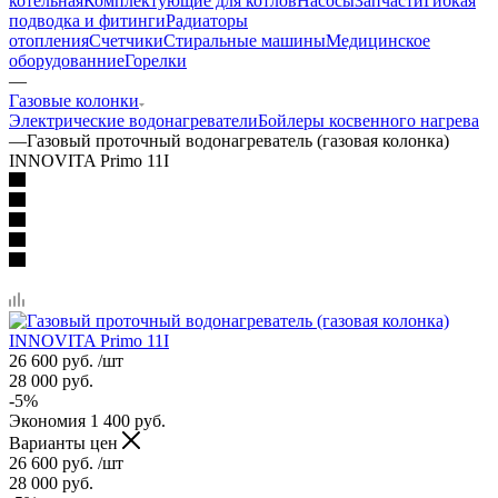
котельная
Комплектующие для котлов
Насосы
Запчасти
Гибкая
подводка и фитинги
Радиаторы
отопления
Счетчики
Стиральные машины
Медицинское
оборудованние
Горелки
—
Газовые колонки
Электрические водонагреватели
Бойлеры косвенного нагрева
—
Газовый проточный водонагреватель (газовая колонка)
INNOVITA Primo 11I
26 600
руб.
/шт
28 000
руб.
-
5
%
Экономия
1 400
руб.
Варианты цен
26 600
руб.
/шт
28 000
руб.