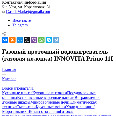
Контактная информация
г. Уфа, ул. Коралловая, 31
GastehMarket@gmail.com
Вконтакте
Telegram
Газовый проточный водонагреватель
(газовая колонка) INNOVITA Primo 11I
Главная
—
Каталог
—
Водонагреватели
Кухонные плиты
Кухонные вытяжки
Посудомоечные
машины
Встраиваемые варочные панели
Встраиваемые
духовые шкафы
Микроволновые печи
Климатическая
техника
Смесители
Кухонные мойки
Холодильники /
Морозильники
Котлы отопления
Готовая