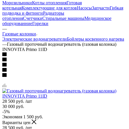
Морозильники
Котлы отопления
Готовая
котельная
Комплектующие для котлов
Насосы
Запчасти
Гибкая
подводка и фитинги
Радиаторы
отопления
Счетчики
Стиральные машины
Медицинское
оборудованние
Горелки
—
Газовые колонки
Электрические водонагреватели
Бойлеры косвенного нагрева
—
Газовый проточный водонагреватель (газовая колонка)
INNOVITA Primo 11ID
28 500
руб.
/шт
30 000
руб.
-
5
%
Экономия
1 500
руб.
Варианты цен
28 500
руб.
/шт