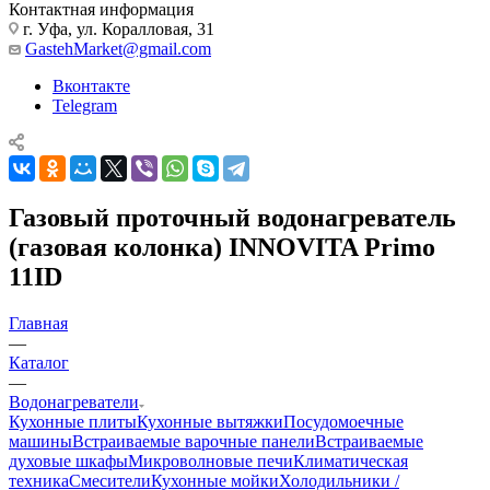
Контактная информация
г. Уфа, ул. Коралловая, 31
GastehMarket@gmail.com
Вконтакте
Telegram
Газовый проточный водонагреватель
(газовая колонка) INNOVITA Primo
11ID
Главная
—
Каталог
—
Водонагреватели
Кухонные плиты
Кухонные вытяжки
Посудомоечные
машины
Встраиваемые варочные панели
Встраиваемые
духовые шкафы
Микроволновые печи
Климатическая
техника
Смесители
Кухонные мойки
Холодильники /