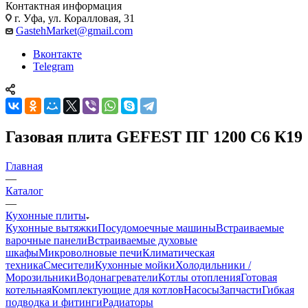
Контактная информация
г. Уфа, ул. Коралловая, 31
GastehMarket@gmail.com
Вконтакте
Telegram
Газовая плита GEFEST ПГ 1200 С6 К19
Главная
—
Каталог
—
Кухонные плиты
Кухонные вытяжки
Посудомоечные машины
Встраиваемые
варочные панели
Встраиваемые духовые
шкафы
Микроволновые печи
Климатическая
техника
Смесители
Кухонные мойки
Холодильники /
Морозильники
Водонагреватели
Котлы отопления
Готовая
котельная
Комплектующие для котлов
Насосы
Запчасти
Гибкая
подводка и фитинги
Радиаторы