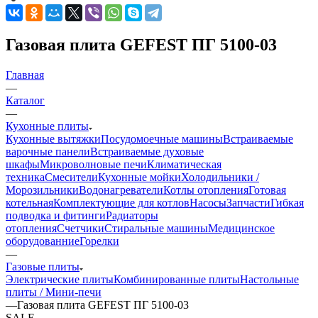
Газовая плита GEFEST ПГ 5100-03
Главная
—
Каталог
—
Кухонные плиты
Кухонные вытяжки
Посудомоечные машины
Встраиваемые
варочные панели
Встраиваемые духовые
шкафы
Микроволновые печи
Климатическая
техника
Смесители
Кухонные мойки
Холодильники /
Морозильники
Водонагреватели
Котлы отопления
Готовая
котельная
Комплектующие для котлов
Насосы
Запчасти
Гибкая
подводка и фитинги
Радиаторы
отопления
Счетчики
Стиральные машины
Медицинское
оборудованние
Горелки
—
Газовые плиты
Электрические плиты
Комбинированные плиты
Настольные
плиты / Мини-печи
—
Газовая плита GEFEST ПГ 5100-03
SALE