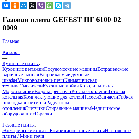
Газовая плита GEFEST ПГ 6100-02
0009
Главная
—
Каталог
—
Кухонные плиты
Кухонные вытяжки
Посудомоечные машины
Встраиваемые
варочные панели
Встраиваемые духовые
шкафы
Микроволновые печи
Климатическая
техника
Смесители
Кухонные мойки
Холодильники /
Морозильники
Водонагреватели
Котлы отопления
Готовая
котельная
Комплектующие для котлов
Насосы
Запчасти
Гибкая
подводка и фитинги
Радиаторы
отопления
Счетчики
Стиральные машины
Медицинское
оборудованние
Горелки
—
Газовые плиты
Электрические плиты
Комбинированные плиты
Настольные
плиты / Мини-печи