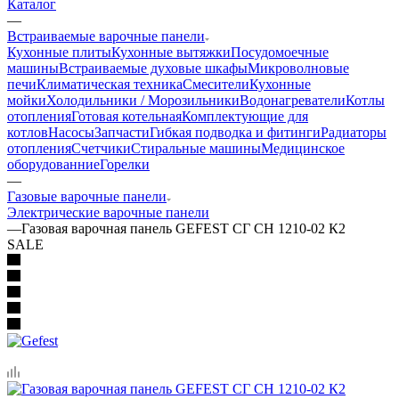
Каталог
—
Встраиваемые варочные панели
Кухонные плиты
Кухонные вытяжки
Посудомоечные
машины
Встраиваемые духовые шкафы
Микроволновые
печи
Климатическая техника
Смесители
Кухонные
мойки
Холодильники / Морозильники
Водонагреватели
Котлы
отопления
Готовая котельная
Комплектующие для
котлов
Насосы
Запчасти
Гибкая подводка и фитинги
Радиаторы
отопления
Счетчики
Стиральные машины
Медицинское
оборудованние
Горелки
—
Газовые варочные панели
Электрические варочные панели
—
Газовая варочная панель GEFEST СГ СН 1210-02 К2
SALE