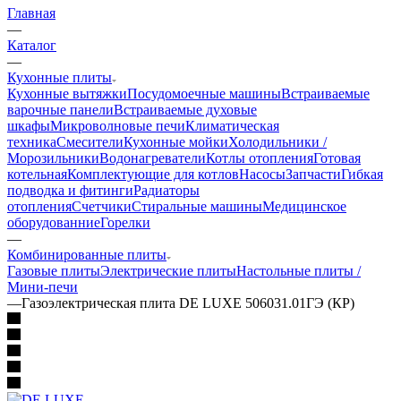
Главная
—
Каталог
—
Кухонные плиты
Кухонные вытяжки
Посудомоечные машины
Встраиваемые
варочные панели
Встраиваемые духовые
шкафы
Микроволновые печи
Климатическая
техника
Смесители
Кухонные мойки
Холодильники /
Морозильники
Водонагреватели
Котлы отопления
Готовая
котельная
Комплектующие для котлов
Насосы
Запчасти
Гибкая
подводка и фитинги
Радиаторы
отопления
Счетчики
Стиральные машины
Медицинское
оборудованние
Горелки
—
Комбинированные плиты
Газовые плиты
Электрические плиты
Настольные плиты /
Мини-печи
—
Газоэлектрическая плита DE LUXE 506031.01ГЭ (КР)