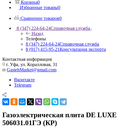
Корзина
0
Избранные товары
0
Сравнение товаров
0
8 (347) 224-64-24
Справочная служба
Назад
Телефоны
8 (347) 224-64-24
Справочная служба
8 (917) 415-95-21
Консультация эксперта
Контактная информация
г. Уфа, ул. Коралловая, 31
GastehMarket@gmail.com
Вконтакте
Telegram
Газоэлектрическая плита DE LUXE
506031.01ГЭ (КР)