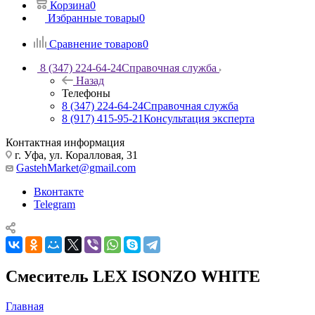
Корзина
0
Избранные товары
0
Сравнение товаров
0
8 (347) 224-64-24
Справочная служба
Назад
Телефоны
8 (347) 224-64-24
Справочная служба
8 (917) 415-95-21
Консультация эксперта
Контактная информация
г. Уфа, ул. Коралловая, 31
GastehMarket@gmail.com
Вконтакте
Telegram
Смеситель LEX ISONZO WHITE
Главная