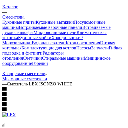
—
Каталог
—
Смесители
Кухонные плиты
Кухонные вытяжки
Посудомоечные
машины
Встраиваемые варочные панели
Встраиваемые
духовые шкафы
Микроволновые печи
Климатическая
техника
Кухонные мойки
Холодильники /
Морозильники
Водонагреватели
Котлы отопления
Готовая
котельная
Комплектующие для котлов
Насосы
Запчасти
Гибкая
подводка и фитинги
Радиаторы
отопления
Счетчики
Стиральные машины
Медицинское
оборудованние
Горелки
—
Кварцевые смесители
Мраморные смесители
—
Смеситель LEX ISONZO WHITE