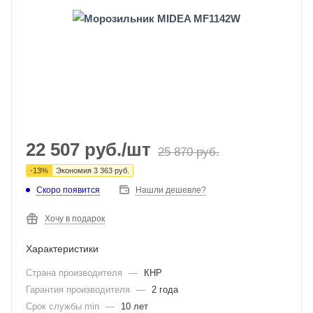
22 507
руб.
/шт
25 870
руб.
-
13
%
Экономия
3 363
руб.
Скоро появится
Нашли дешевле?
Хочу в подарок
Характеристики
Страна производителя
—
КНР
Гарантия производителя
—
2 года
Срок службы min
—
10 лет