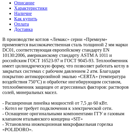
Описание
Характеристики
Наличие
Как купить
Оплата
Доставка
В производстве котлов «Лемакс» серии «Премиум»
применяется высококачественная сталь толщиной 2 мм марки
DC01, соответствующая европейскому стандарту EN
10130:2006, американскому стандарту ASTM A 1011 и
российским ГОСТ 16523-97 и ГОСТ 9045-93. Теплообменник
имеет цилиндрическую форму, что позволяет работать котлу в
закрытых системах с рабочим давлением 2 атм. Благодаря
покрытию антикоррозийной эмалью «CERTA» (температура
воздействия 750°С) и обработке ингибирующим составом,
теплообменник защищен от агрессивных факторов: растворов
солей, минеральных масел.
- Расширенная линейка мощностей от 7,5 до 60 кВт.
- Котел не требует подключения к электрической сети.
- Оснащение оригинальными компонентами ГГУ и газовым
клапаном итальянского концерна «SIT»
- Установлена инжекционная микрофакельная горелка
«POLIDORO».