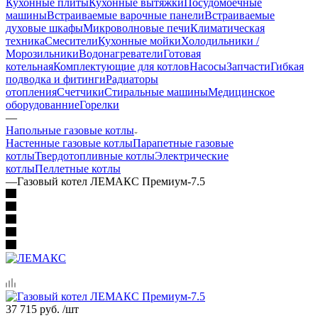
Кухонные плиты
Кухонные вытяжки
Посудомоечные
машины
Встраиваемые варочные панели
Встраиваемые
духовые шкафы
Микроволновые печи
Климатическая
техника
Смесители
Кухонные мойки
Холодильники /
Морозильники
Водонагреватели
Готовая
котельная
Комплектующие для котлов
Насосы
Запчасти
Гибкая
подводка и фитинги
Радиаторы
отопления
Счетчики
Стиральные машины
Медицинское
оборудованние
Горелки
—
Напольные газовые котлы
Настенные газовые котлы
Парапетные газовые
котлы
Твердотопливные котлы
Электрические
котлы
Пеллетные котлы
—
Газовый котел ЛЕМАКС Премиум-7.5
37 715
руб.
/шт