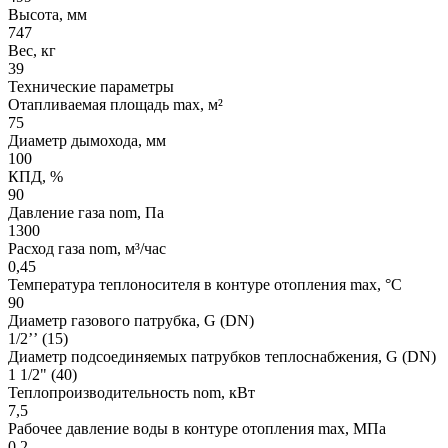
Высота, мм
747
Вес, кг
39
Технические параметры
Отапливаемая площадь max, м²
75
Диаметр дымохода, мм
100
КПД, %
90
Давление газа nom, Па
1300
Расход газа nom, м³/час
0,45
Температура теплоносителя в контуре отопления max, °С
90
Диаметр газового патрубка, G (DN)
1/2’’ (15)
Диаметр подсоединяемых патрубков теплоснабжения, G (DN)
1 1/2" (40)
Теплопроизводительность nom, кВт
7,5
Рабочее давление воды в контуре отопления max, МПа
0,2