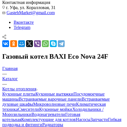
Контактная информация
г. Уфа, ул. Коралловая, 31
GastehMarket@gmail.com
Вконтакте
Telegram
Газовый котел BAXI Eco Nova 24F
Главная
—
Каталог
—
Котлы отопления
Кухонные плиты
Кухонные вытяжки
Посудомоечные
машины
Встраиваемые варочные панели
Встраиваемые
духовые шкафы
Микроволновые печи
Климатическая
техника
Смесители
Кухонные мойки
Холодильники /
Морозильники
Водонагреватели
Готовая
котельная
Комплектующие для котлов
Насосы
Запчасти
Гибкая
подводка и фитинги
Радиаторы