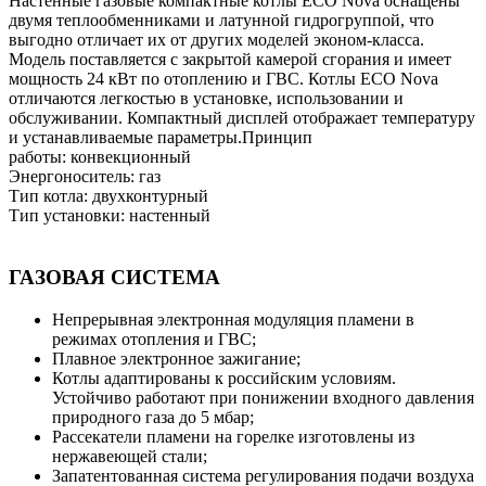
Настенные газовые компактные котлы ECO Nova оснащены
двумя теплообменниками и латунной гидрогруппой, что
выгодно отличает их от других моделей эконом-класса.
Модель поставляется с закрытой камерой сгорания и имеет
мощность 24 кВт по отоплению и ГВС. Котлы ECO Nova
отличаются легкостью в установке, использовании и
обслуживании. Компактный дисплей отображает температуру
и устанавливаемые параметры.Принцип
работы: конвекционный
Энергоноситель: газ
Тип котла: двухконтурный
Тип установки: настенный
ГАЗОВАЯ СИСТЕМА
Непрерывная электронная модуляция пламени в
режимах отопления и ГВС;
Плавное электронное зажигание;
Котлы адаптированы к российским условиям.
Устойчиво работают при понижении входного давления
природного газа до 5 мбар;
Рассекатели пламени на горелке изготовлены из
нержавеющей стали;
Запатентованная система регулирования подачи воздуха