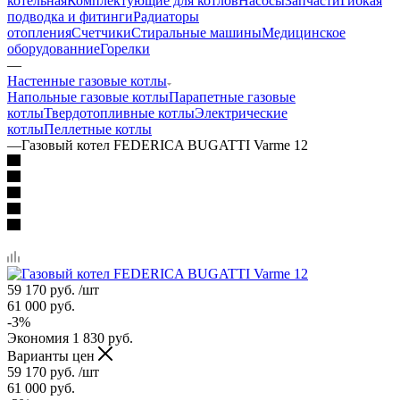
котельная
Комплектующие для котлов
Насосы
Запчасти
Гибкая
подводка и фитинги
Радиаторы
отопления
Счетчики
Стиральные машины
Медицинское
оборудованние
Горелки
—
Настенные газовые котлы
Напольные газовые котлы
Парапетные газовые
котлы
Твердотопливные котлы
Электрические
котлы
Пеллетные котлы
—
Газовый котел FEDERICA BUGATTI Varme 12
59 170
руб.
/шт
61 000
руб.
-
3
%
Экономия
1 830
руб.
Варианты цен
59 170
руб.
/шт
61 000
руб.