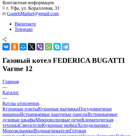
Контактная информация
г. Уфа, ул. Коралловая, 31
GastehMarket@gmail.com
Вконтакте
Telegram
Газовый котел FEDERICA BUGATTI
Varme 12
Главная
—
Каталог
—
Котлы отопления
Кухонные плиты
Кухонные вытяжки
Посудомоечные
машины
Встраиваемые варочные панели
Встраиваемые
духовые шкафы
Микроволновые печи
Климатическая
техника
Смесители
Кухонные мойки
Холодильники /
Морозильники
Водонагреватели
Готовая