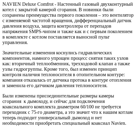
NAVIEN Deluxe Comfrot - Настенный газовый двухконтурный
котел с закрытой камерой сгорания. В новинки были
сохранены преимущества первого поколения – это вентилятор
с изменяемой частотой вращения, дифференциальный датчик
давления воздуха, защита контроллера от перепадов
напряжения SMPS-чипом и также как и с первым поколением
в комплекте с котлом поставляется выносной пульт
управления.
Значительные изменения коснулись гидравлических
компонентов, намного упрощен процесс снятия таких узлов
как: вторичный теплообменник, трехходовой клапан а также
узлы гидрогруппы. Кроме того, был изменен принцип
контроля наличия теплоносителя в отопительном контуре:
компания отказалась от датчика протока в контуре отопления
и заменила его датчиком давления теплоносителя.
Были изменены присоединительные размеры камеры
сгорания к дымоходу, и сейчас для подключения
коаксиального комплекта диаметром 60/100 не требуется
переходник с 75-го диаметра, а это значит что к нашим котлам
теперь подходит универсальный дымоход и нет
необходимости приобретать специальный коаксиал Navien.