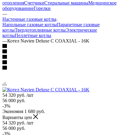
отопления
Счетчики
Стиральные машины
Медицинское
оборудованние
Горелки
—
Настенные газовые котлы
Напольные газовые котлы
Парапетные газовые
котлы
Твердотопливные котлы
Электрические
котлы
Пеллетные котлы
—
Котел Navien Deluxe C COAXIAL - 16K
54 320
руб.
/шт
56 000
руб.
-
3
%
Экономия
1 680
руб.
Варианты цен
54 320
руб.
/шт
56 000
руб.
-
3
%