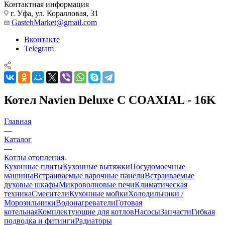
Контактная информация
г. Уфа, ул. Коралловая, 31
GastehMarket@gmail.com
Вконтакте
Telegram
Котел Navien Deluxe C COAXIAL - 16K
Главная
—
Каталог
—
Котлы отопления
Кухонные плиты
Кухонные вытяжки
Посудомоечные
машины
Встраиваемые варочные панели
Встраиваемые
духовые шкафы
Микроволновые печи
Климатическая
техника
Смесители
Кухонные мойки
Холодильники /
Морозильники
Водонагреватели
Готовая
котельная
Комплектующие для котлов
Насосы
Запчасти
Гибкая
подводка и фитинги
Радиаторы