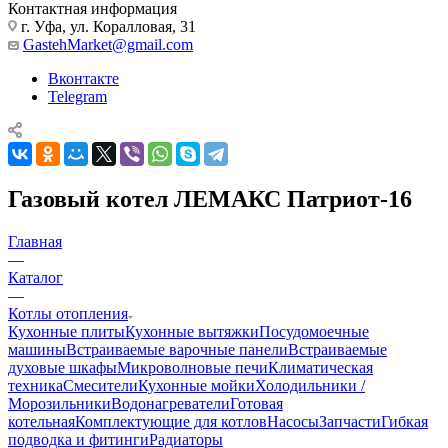
Контактная информация
г. Уфа, ул. Коралловая, 31
GastehMarket@gmail.com
Вконтакте
Telegram
Газовый котел ЛЕМАКС Патриот-16
Главная
—
Каталог
—
Котлы отопления
Кухонные плиты
Кухонные вытяжки
Посудомоечные
машины
Встраиваемые варочные панели
Встраиваемые
духовые шкафы
Микроволновые печи
Климатическая
техника
Смесители
Кухонные мойки
Холодильники /
Морозильники
Водонагреватели
Готовая
котельная
Комплектующие для котлов
Насосы
Запчасти
Гибкая
подводка и фитинги
Радиаторы