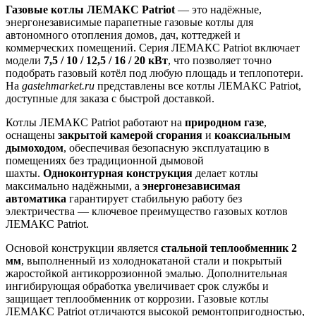
Газовые котлы ЛЕМАКС Patriot
— это надёжные,
энергонезависимые парапетные газовые котлы для
автономного отопления домов, дач, коттеджей и
коммерческих помещений. Серия ЛЕМАКС Patriot включает
модели
7,5 / 10 / 12,5 / 16 / 20 кВт
, что позволяет точно
подобрать газовый котёл под любую площадь и теплопотери.
На
gastehmarket.ru
представлены все котлы ЛЕМАКС Patriot,
доступные для заказа с быстрой доставкой.
Котлы ЛЕМАКС Patriot работают на
природном газе
,
оснащены
закрытой камерой сгорания
и
коаксиальным
дымоходом
, обеспечивая безопасную эксплуатацию в
помещениях без традиционной дымовой
шахты.
Одноконтурная конструкция
делает котлы
максимально надёжными, а
энергонезависимая
автоматика
гарантирует стабильную работу без
электричества — ключевое преимущество газовых котлов
ЛЕМАКС Patriot.
Основой конструкции является
стальной теплообменник 2
мм
, выполненный из холоднокатаной стали и покрытый
жаростойкой антикоррозионной эмалью. Дополнительная
ингибирующая обработка увеличивает срок службы и
защищает теплообменник от коррозии. Газовые котлы
ЛЕМАКС Patriot отличаются высокой ремонтопригодностью,