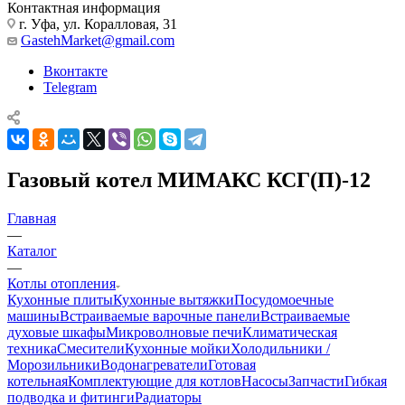
Контактная информация
г. Уфа, ул. Коралловая, 31
GastehMarket@gmail.com
Вконтакте
Telegram
Газовый котел МИМАКС КСГ(П)-12
Главная
—
Каталог
—
Котлы отопления
Кухонные плиты
Кухонные вытяжки
Посудомоечные
машины
Встраиваемые варочные панели
Встраиваемые
духовые шкафы
Микроволновые печи
Климатическая
техника
Смесители
Кухонные мойки
Холодильники /
Морозильники
Водонагреватели
Готовая
котельная
Комплектующие для котлов
Насосы
Запчасти
Гибкая
подводка и фитинги
Радиаторы