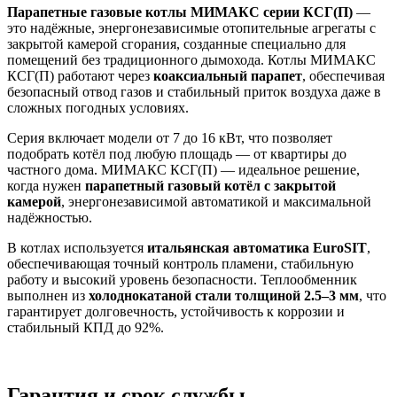
Парапетные газовые котлы МИМАКС серии КСГ(П)
—
это надёжные, энергонезависимые отопительные агрегаты с
закрытой камерой сгорания, созданные специально для
помещений без традиционного дымохода. Котлы МИМАКС
КСГ(П) работают через
коаксиальный парапет
, обеспечивая
безопасный отвод газов и стабильный приток воздуха даже в
сложных погодных условиях.
Серия включает модели от 7 до 16 кВт, что позволяет
подобрать котёл под любую площадь — от квартиры до
частного дома. МИМАКС КСГ(П) — идеальное решение,
когда нужен
парапетный газовый котёл с закрытой
камерой
, энергонезависимой автоматикой и максимальной
надёжностью.
В котлах используется
итальянская автоматика EuroSIT
,
обеспечивающая точный контроль пламени, стабильную
работу и высокий уровень безопасности. Теплообменник
выполнен из
холоднокатаной стали толщиной 2.5–3 мм
, что
гарантирует долговечность, устойчивость к коррозии и
стабильный КПД до 92%.
Гарантия и срок службы