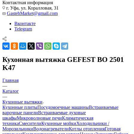
Контактная информация
г. Уфа, ул. Коралловая, 31
GastehMarket@gmail.com
Вконтакте
Telegram
Кухонная вытяжка GEFEST ВО 2501
K47
Главная
—
Каталог
—
Кухонные вытяжки
Кухонные плиты
Посудомоечные машины
Встраиваемые
варочные панели
Встраиваемые духовые
шкафы
Микроволновые печи
Климатическая
техника
Смесители
Кухонные мойки
Холодильники /
Морозильники
Водонагреватели
Котлы отопления
Готовая