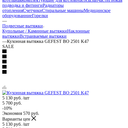
котельная
Комплектующие для котлов
Насосы
Запчасти
Гибкая
подводка и фитинги
Радиаторы
отопления
Счетчики
Стиральные машины
Медицинское
оборудованние
Горелки
—
Подвесные вытяжки
Купольные / Каминные вытяжки
Наклонные
вытяжки
Встраиваемые вытяжки
—
Кухонная вытяжка GEFEST ВО 2501 K47
SALE
5 130
руб.
/шт
5 700
руб.
-
10
%
Экономия
570
руб.
Варианты цен
5 130
руб.
/шт