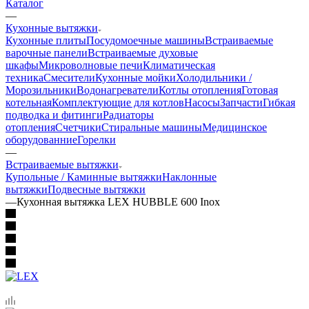
Каталог
—
Кухонные вытяжки
Кухонные плиты
Посудомоечные машины
Встраиваемые
варочные панели
Встраиваемые духовые
шкафы
Микроволновые печи
Климатическая
техника
Смесители
Кухонные мойки
Холодильники /
Морозильники
Водонагреватели
Котлы отопления
Готовая
котельная
Комплектующие для котлов
Насосы
Запчасти
Гибкая
подводка и фитинги
Радиаторы
отопления
Счетчики
Стиральные машины
Медицинское
оборудованние
Горелки
—
Встраиваемые вытяжки
Купольные / Каминные вытяжки
Наклонные
вытяжки
Подвесные вытяжки
—
Кухонная вытяжка LEX HUBBLE 600 Inox