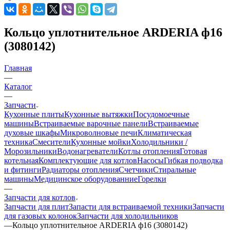
Кольцо уплотнительное ARDERIA ф16
(3080142)
Главная
—
Каталог
—
Запчасти
Кухонные плиты
Кухонные вытяжки
Посудомоечные
машины
Встраиваемые варочные панели
Встраиваемые
духовые шкафы
Микроволновые печи
Климатическая
техника
Смесители
Кухонные мойки
Холодильники /
Морозильники
Водонагреватели
Котлы отопления
Готовая
котельная
Комплектующие для котлов
Насосы
Гибкая подводка
и фитинги
Радиаторы отопления
Счетчики
Стиральные
машины
Медицинское оборудованние
Горелки
—
Запчасти для котлов
Запчасти для плит
Запасти для встраиваемой техники
Запчасти
для газовых колонок
Запчасти для холодильников
—
Кольцо уплотнительное ARDERIA ф16 (3080142)