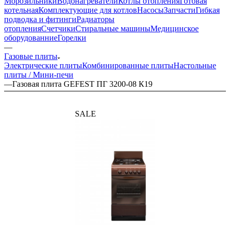
Морозильники
Водонагреватели
Котлы отопления
Готовая
котельная
Комплектующие для котлов
Насосы
Запчасти
Гибкая
подводка и фитинги
Радиаторы
отопления
Счетчики
Стиральные машины
Медицинское
оборудованние
Горелки
—
Газовые плиты
Электрические плиты
Комбинированные плиты
Настольные
плиты / Мини-печи
—
Газовая плита GEFEST ПГ 3200-08 К19
SALE