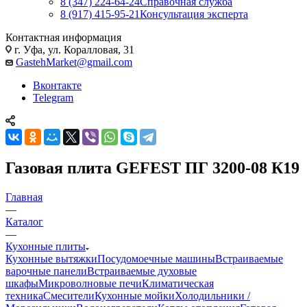
8 (347) 224-64-24
Справочная служба
8 (917) 415-95-21
Консультация эксперта
Контактная информация
г. Уфа, ул. Коралловая, 31
GastehMarket@gmail.com
Вконтакте
Telegram
Газовая плита GEFEST ПГ 3200-08 К19
Главная
—
Каталог
—
Кухонные плиты
Кухонные вытяжки
Посудомоечные машины
Встраиваемые
варочные панели
Встраиваемые духовые
шкафы
Микроволновые печи
Климатическая
техника
Смесители
Кухонные мойки
Холодильники /